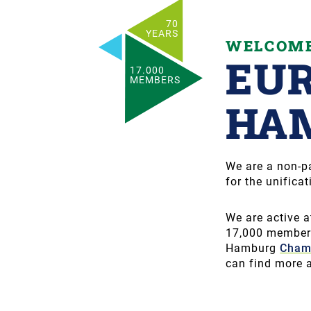
70
YEARS
WELCOM
EU
17.000
MEMBERS
HA
We are a non-pa
for the unifica
We are active a
17,000 members
Hamburg
Cham
can find more 