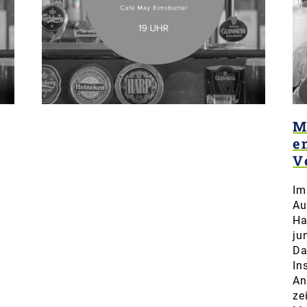
M
e
V
Im
Au
Ha
ju
Da
In
An
ze