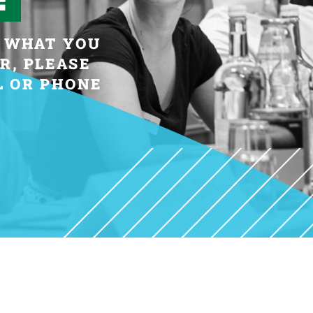
D WHAT YOU
R, PLEASE
L OR PHONE