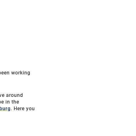
 been working
ave around
e in the
mburg
. Here you