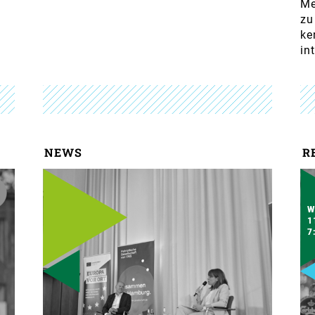
Me
zu
ke
in
NEWS
R
W
1
7