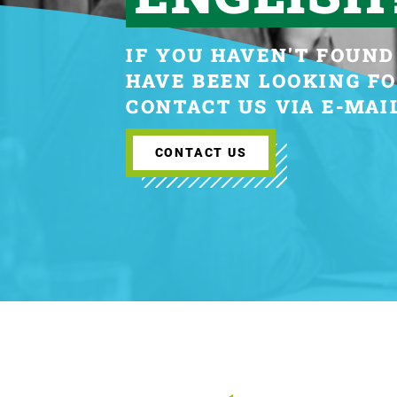
IF YOU HAVEN'T FOUN
HAVE BEEN LOOKING FO
CONTACT US VIA E-MAI
CONTACT US