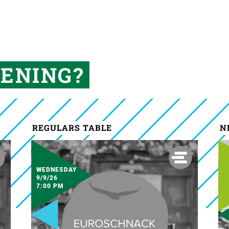
ENING?
REGULARS TABLE
N
WEDNESDAY
9/9/26
7:00 PM