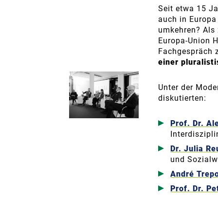
Seit etwa 15 Ja
auch in Europa
umkehren? Als 
Europa-Union 
Fachgespräch z
einer pluralist
Unter der Mode
diskutierten:
Prof. Dr. A
Interdiszipl
Dr. Julia R
und Sozialw
André Trepo
Prof. Dr. P