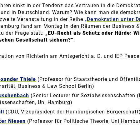
hren sinkt in der Tendenz das Vertrauen in die Demokrati
 und in Deutschland. Warum? Wie kann man die demokra
zweite Veranstaltung in der Reihe
„Demokratien unter D
Hamburg fand am Montag in den Räumen der Business &
u der Frage statt:
„EU-Recht als Schutz oder Hürde: Wie
ischen Gesellschaft sichern?“
.
ration von Richterin am Amtsgericht a. D. und IEP Pea
lexander Thiele
(Professor für Staatstheorie und Öffentli
inarität, Business & Law School Berlin)
euschenbach
(Senior Lecturer für Sozialwissenschaften (
issenschaften, Uni Hamburg)
ll
(CDU, Vizepräsident der Hamburgischen Bürgerschaft
eter Niesen
(Professor für Politische Theorie, Uni Hambu