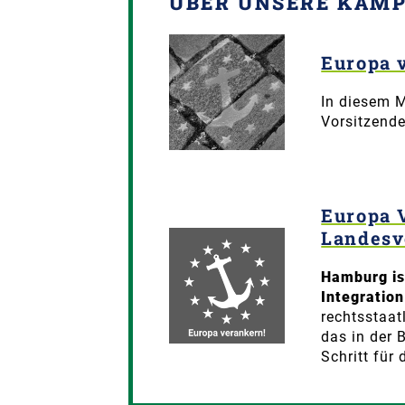
ÜBER UNSERE KAM
Europa 
In diesem M
Vorsitzend
Europa 
Landesv
Hamburg is
Integration
rechtsstaat
das in der
Schritt für