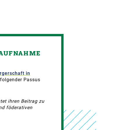
UFNAHME E
rgerschaft in
e folgender Passus
tet ihren Beitrag zu
nd föderativen