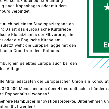
ge Verkehrsknotenpunkt Richtung
ug nach Kopenhagen oder mit dem
mburg verbindet.
h auch bei einem Stadtspaziergang an
n: Da ist das europäische Kulturerbe
ische Klassizismus der Elbvororte, die
dt oder die Englische Kirche am
zuletzt weht die Europa-Flagge mit den
blauem Grund vor dem Rathaus.
amburg ein gelebtes Europa auch bei den
es Alltags:
lle Mitgliedstaaten der Europäischen Union ein Konsul
ss 350.000 Menschen aus über 47 europäischen Ländern
und Poppenbüttel wohnen?
ehrere Hamburger Innovationsprojekte, Unternehmen un
nterstützt werden?