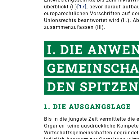
überblickt (I.)
[17]
, bevor darauf aufba
europarechtlichen Vorschriften auf de
Unionsrechts beantwortet wird (II.). A
zusammenzufassen (III).
I. DIE ANWE
GEMEINSCHA
DEN SPITZE
1. DIE AUSGANGSLAGE
Bis in die jüngste Zeit vermittelte d
Organen keine ausdrückliche Kompeten
Wirtschaftsgemeinschaften gegründet