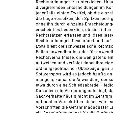
Rechtsordnungen zu unterziehen. Ursa
divergierenden Entscheidungen im Kon
jedenfalls einige Zweifel, ob die einz
die Lage versetzen, den Spitzensport g
ohne ihn durch einzelne Entscheidung
erscheint es bedenklich, ob sich inter
Rechtssätzen erfassen und lösen lasse
Rechtsordnungen beschränkt und auf n
Etwa dient die schweizerische Rechtso
Fällen anwendbar ist oder für anwendb
Rechtsverhältnisse, die wenigstens e
aufweisen und verfolgt dabei ihre eige
ordnungspolitischen Überzeugungen un
Spitzensport wird es jedoch häufig a
mangeln, zumal die Anwendung der s
etwa durch eine Schiedsabrede – ledig
Da zudem die Vermutung naheliegt, das
Sachverhalte häufig nicht im Zentrum
nationalen Vorschriften stehen wird, 
Vorschriften die Gefahr inadäquater E
ein Anknüpfungspunkt für die Zurückh