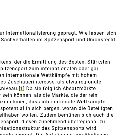
r Internationalisierung geprägt. Wie lassen sich
n Sachverhalten im Spitzensport und Unionsrecht
ens, der die Ermittlung des Besten, Stärksten
Spitzensport zum internationalen oder gar
ßen internationale Wettkämpfe mit hohem
es Zuschauerinteresse, als etwa regionale
sniveau.
[1]
Da sie folglich Absatzmärkte
 sein können, als die Märkte, die der rein
 anzunehmen, dass internationale Wettkämpfe
potential in sich bergen, woran die Beteiligten
teilhaben wollen. Zudem bemühen sich auch die
tzensport, diesen zunehmend überregional zu
nisationsstruktur des Spitzensports wird
rbände geprägt. Die Aufzählung von ähnlichen