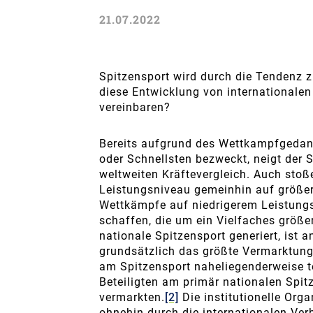
21.07.2022
Spitzensport wird durch die Tendenz zu
diese Entwicklung von internationale
vereinbaren?
Bereits aufgrund des Wettkampfgedank
oder Schnellsten bezweckt, neigt der 
weltweiten Kräftevergleich. Auch sto
Leistungsniveau gemeinhin auf größer
Wettkämpfe auf niedrigerem Leistung
schaffen, die um ein Vielfaches größer
nationale Spitzensport generiert, ist
grundsätzlich das größte Vermarktungs
am Spitzensport naheliegenderweise 
Beteiligten am primär nationalen Spi
vermarkten.
[2]
Die institutionelle Orga
ohnehin durch die internationalen Ve