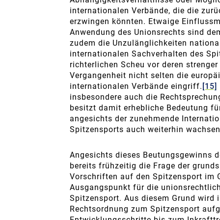
internationalen Verbände, die die zu
erzwingen könnten. Etwaige Einflussm
Anwendung des Unionsrechts sind dem
zudem die Unzulänglichkeiten nation
internationalen Sachverhalten des Sp
richterlichen Scheu vor deren strenge
Vergangenheit nicht selten die europäi
internationalen Verbände eingriff.
[15]
insbesondere auch die Rechtsprechung
besitzt damit erhebliche Bedeutung für
angesichts der zunehmende Internatio
Spitzensports auch weiterhin wachsen
Angesichts dieses Beutungsgewinns de
bereits frühzeitig die Frage der grun
Vorschriften auf den Spitzensport im 
Ausgangspunkt für die unionsrechtlic
Spitzensport. Aus diesem Grund wird 
Rechtsordnung zum Spitzensport aufge
Entwicklungsschritte bis zum Inkraftt