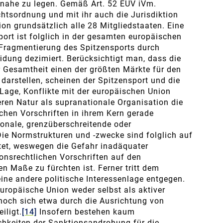
nahe zu legen. Gemäß Art. 52 EUV iVm.
chtsordnung und mit ihr auch die Jurisdiktion
on grundsätzlich alle 28 Mitgliedstaaten. Eine
rt ist folglich in der gesamten europäischen
Fragmentierung des Spitzensports durch
eidung dezimiert. Berücksichtigt man, dass die
r Gesamtheit einen der größten Märkte für den
arstellen, scheinen der Spitzensport und die
Lage, Konflikte mit der europäischen Union
ren Natur als supranationale Organisation die
chen Vorschriften in ihrem Kern gerade
ionale, grenzüberschreitende oder
ie Normstrukturen und -zwecke sind folglich auf
htet, weswegen die Gefahr inadäquater
onsrechtlichen Vorschriften auf den
en Maße zu fürchten ist. Ferner tritt dem
ine andere politische Interessenlage entgegen.
europäische Union weder selbst als aktiver
 noch sich etwa durch die Ausrichtung von
iligt.
[14]
Insofern bestehen kaum
chkeiten der Sanktionsandrohung für die