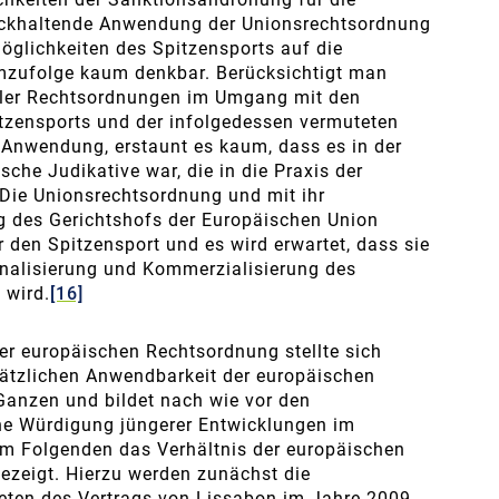
rückhaltende Anwendung der Unionsrechtsordnung
öglichkeiten des Spitzensports auf die
zufolge kaum denkbar. Berücksichtigt man
aler Rechtsordnungen im Umgang mit den
itzensports und der infolgedessen vermuteten
r Anwendung, erstaunt es kaum, dass es in der
sche Judikative war, die in die Praxis der
Die Unionsrechtsordnung und mit ihr
 des Gerichtshofs der Europäischen Union
 den Spitzensport und es wird erwartet, dass sie
nalisierung und Kommerzialisierung des
 wird.
[16]
r europäischen Rechtsordnung stellte sich
dsätzlichen Anwendbarkeit der europäischen
Ganzen und bildet nach wie vor den
he Würdigung jüngerer Entwicklungen im
im Folgenden das Verhältnis der europäischen
zeigt. Hierzu werden zunächst die
reten des Vertrags von Lissabon im Jahre 2009