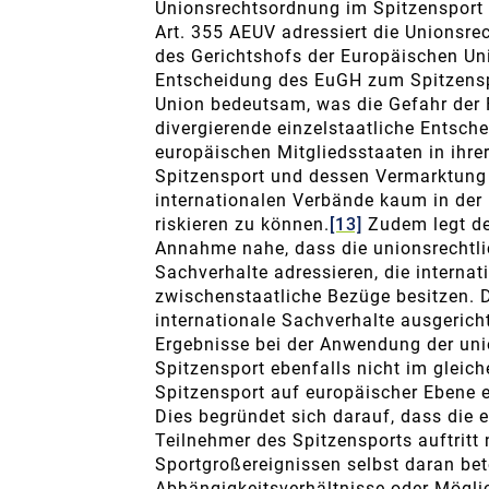
Unionsrechtsordnung im Spitzensport 
Art. 355 AEUV adressiert die Unionsre
des Gerichtshofs der Europäischen Uni
Entscheidung des EuGH zum Spitzenspo
Union bedeutsam, was die Gefahr der 
divergierende einzelstaatliche Entsch
europäischen Mitgliedsstaaten in ihre
Spitzensport und dessen Vermarktung d
internationalen Verbände kaum in der 
riskieren zu können.
[13]
Zudem legt de
Annahme nahe, dass die unionsrechtli
Sachverhalte adressieren, die internat
zwischenstaatliche Bezüge besitzen. D
internationale Sachverhalte ausgeric
Ergebnisse bei der Anwendung der uni
Spitzensport ebenfalls nicht im gleich
Spitzensport auf europäischer Ebene e
Dies begründet sich darauf, dass die 
Teilnehmer des Spitzensports auftritt
Sportgroßereignissen selbst daran bete
Abhängigkeitsverhältnisse oder Mögli