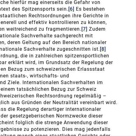
che hierfür mag einerseits die Gefahr von
text des Spitzensports sein.
[6]
Es bestehen
elstaatlichen Rechtsordnungen ihre Gerichte in
enerell und effektiv kontrollieren zu können,
en weitreichend zu fragmentieren.
[7]
Zudem
nationale Sachverhalte sachgerecht mit
n, deren Geltung auf den Bereich nationaler
ationale Sachverhalte zugeschnitten ist.
[8]
rdnung, die in zahlreichen spitzensportlichen
ar erklärt wird, im Grundsatz der Regelung der
inen Bezug zum schweizerischen Erlassstaat
nen staats-, wirtschafts- und
d Ziele. Internationalen Sachverhalten im
n einem tatsächlichen Bezug zur Schweiz
chweizerischen Rechtsordnung regelmäßig –
lich aus Gründen der Neutralität vereinbart wird.
s die Regelung derartiger internationaler
 der gesetzgeberischen Normzwecke dieser
scheint folglich die strenge Anwendung dieser
rgebnisse zu potenzieren. Dies mag jedenfalls
altung manch eines staatlichen Gerichts oder