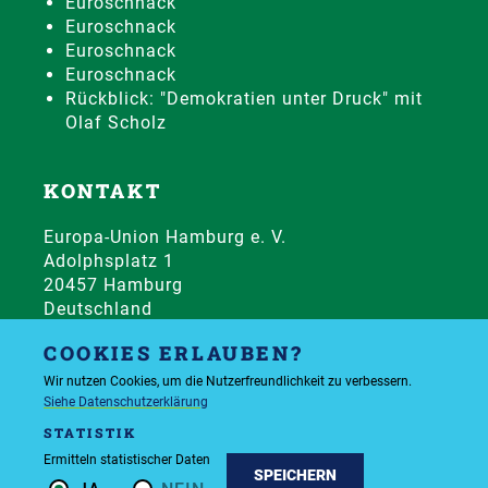
Euroschnack
Euroschnack
Euroschnack
Euroschnack
Rückblick: "Demokratien unter Druck" mit
Olaf Scholz
KONTAKT
Europa-Union Hamburg e. V.
Adolphsplatz 1
20457 Hamburg
Deutschland
Telefon:
+49 40 344142
COOKIES ERLAUBEN?
Wir nutzen Cookies, um die Nutzerfreundlichkeit zu verbessern.
© 2026 All rights reserved
Siehe Datenschutzerklärung
STATISTIK
Ermitteln statistischer Daten
Datenschutzerklärung
Impressum
SPEICHERN