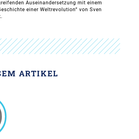
fgreifenden Auseinandersetzung mit einem
eschichte einer Weltrevolution“ von Sven
.
SEM ARTIKEL