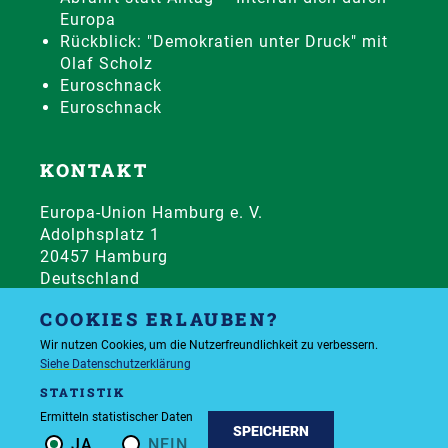
Europa
Rückblick: "Demokratien unter Druck" mit
Olaf Scholz
Euroschnack
Euroschnack
KONTAKT
Europa-Union Hamburg e. V.
Adolphsplatz 1
20457 Hamburg
Deutschland
Telefon:
+49 40 344142
COOKIES ERLAUBEN?
Wir nutzen Cookies, um die Nutzerfreundlichkeit zu verbessern.
© 2026 All rights reserved
Siehe Datenschutzerklärung
STATISTIK
Ermitteln statistischer Daten
Datenschutzerklärung
Impressum
SPEICHERN
JA
NEIN