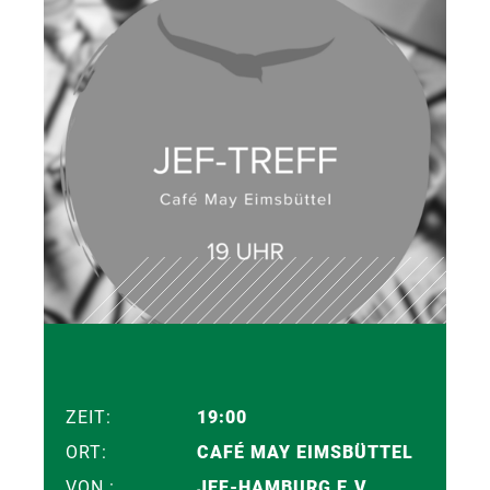
ZEIT:
19:00
ORT:
CAFÉ MAY EIMSBÜTTEL
VON :
JEF-HAMBURG E.V.